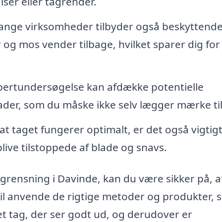
ser eller tagrender.
nge virksomheder tilbyder også beskyttend
r og mos vender tilbage, hvilket sparer dig for
ertundersøgelse kan afdække potentielle
der, som du måske ikke selv lægger mærke til
 at taget fungerer optimalt, er det også vigtigt
ive tilstoppede af blade og snavs.
grensning i Davinde, kan du være sikker på, at
vil anvende de rigtige metoder og produkter, s
å et tag, der ser godt ud, og derudover er