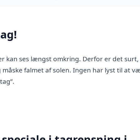
ag!
er kan ses længst omkring. Derfor er det surt,
 måske falmet af solen. Ingen har lyst til at v
tag”.
speciale i tagrensning i