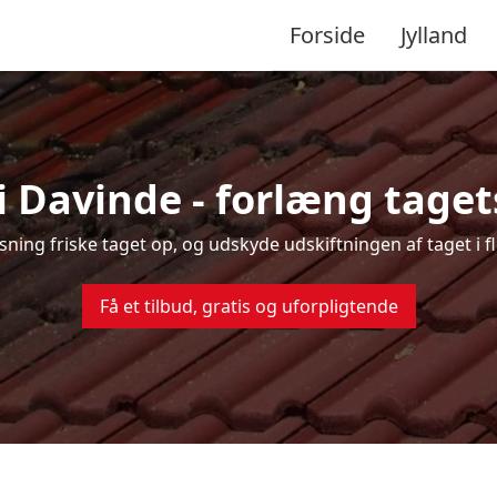
Forside
Jylland
i Davinde - forlæng tagets
nsning friske taget op, og udskyde udskiftningen af taget i 
Få et tilbud, gratis og uforpligtende