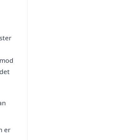
ster
m mod
ådet
an
n er