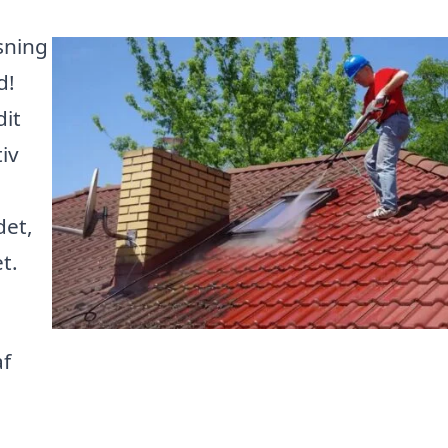
sning
d!
dit
tiv
det,
t.
af