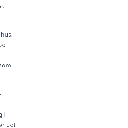
at
 hus.
mod
dsom
-
 i
ør det