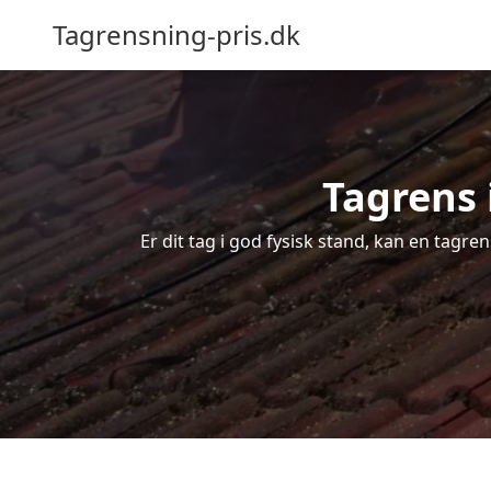
Tagrensning-pris.dk
Tagrens 
Er dit tag i god fysisk stand, kan en tagre