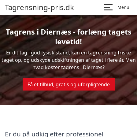
Tagrensning-pris.dk
Menu
Tagrens i Diernæs - forlæng tagets
levetid!
Er dit tag i god fysisk stand, kan en tagrensning friske
taget op, og udskyde udskiftningen af taget i flere år. Men
hvad koster tagrens i Diernæs?
Få et tilbud, gratis og uforpligtende
Er du på udkig efter professionel