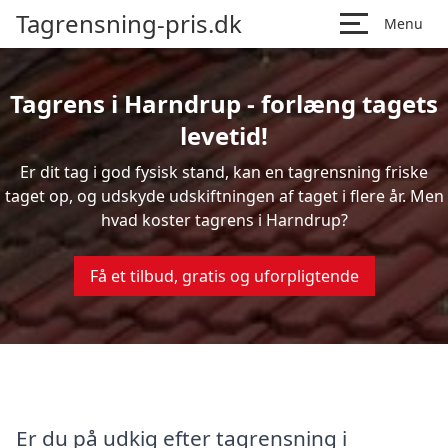
Tagrensning-pris.dk
Menu
Tagrens i Harndrup - forlæng tagets
levetid!
Er dit tag i god fysisk stand, kan en tagrensning friske
taget op, og udskyde udskiftningen af taget i flere år. Men
hvad koster tagrens i Harndrup?
Få et tilbud, gratis og uforpligtende
Er du på udkig efter tagrensning i