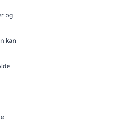
er og
en kan
olde
ve