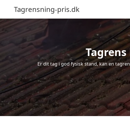
Tagrensning-pris.dk
Tagrens 
Er dit tag i god fysisk stand, kan en tagre