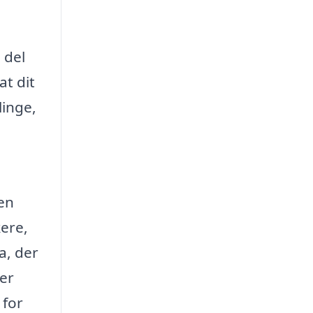
 del
at dit
linge,
men
kere,
a, der
er
 for