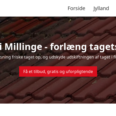
Forside
Jylland
i Millinge - forlæng tagets
nsning friske taget op, og udskyde udskiftningen af taget i f
Få et tilbud, gratis og uforpligtende