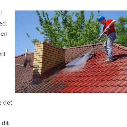
i
ed.
 en
il
e det
 dit