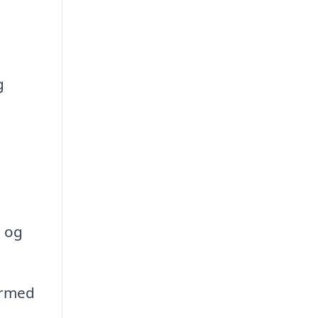
g
g
t og
ermed