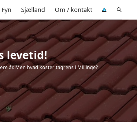
Fyn
Sjælland
Om / kontakt
 levetid!
lere år. Men hvad koster tagrens i Millinge?