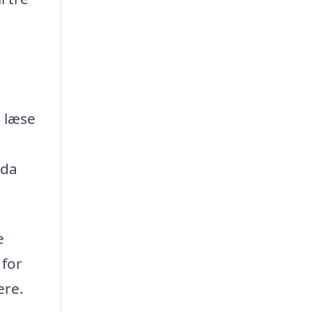
l læse
 da
e
 for
ere.