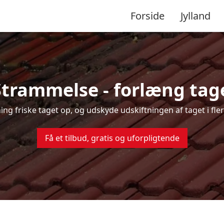
Forside
Jylland
Strammelse - forlæng tage
sning friske taget op, og udskyde udskiftningen af taget i fl
Få et tilbud, gratis og uforpligtende