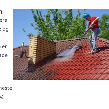
 i
gøre
e og
 er
bage
neste
på