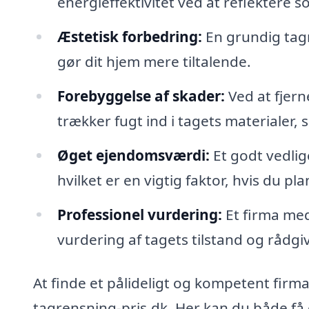
energieffektivitet ved at reflektere s
Æstetisk forbedring:
En grundig tagr
gør dit hjem mere tiltalende.
Forebyggelse af skader:
Ved at fjern
trækker fugt ind i tagets materialer, 
Øget ejendomsværdi:
Et godt vedlig
hvilket er en vigtig faktor, hvis du pl
Professionel vurdering:
Et firma med
vurdering af tagets tilstand og rådg
At finde et pålideligt og kompetent firm
tagrensning-pris.dk. Her kan du både få en