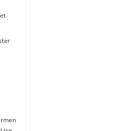
et
ster
formen
l tre