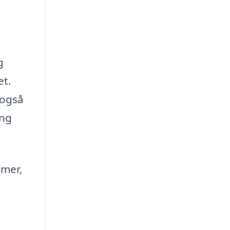
g
et.
 også
ing
smer,