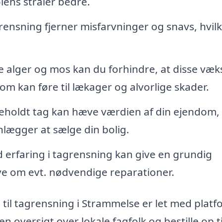
olens stråler bedre.
ensning fjerner misfarvninger og snavs, hvilk
e alger og mos kan du forhindre, at disse væk
som kan føre til lækager og alvorlige skader.
eholdt tag kan hæve værdien af din ejendom,
anlægger at sælge din bolig.
 erfaring i tagrensning kan give en grundig
ive om evt. nødvendige reparationer.
a til tagrensning i Strammelse er let med plat
 oversigt over lokale fagfolk og bestille op ti