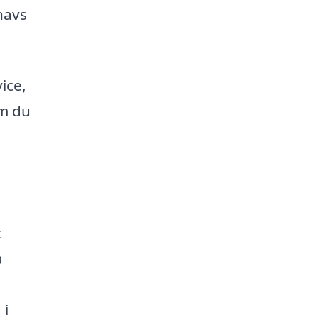
navs
ice,
om du
t
a
 i