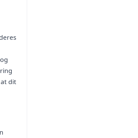
 deres
 og
aring
at dit
an