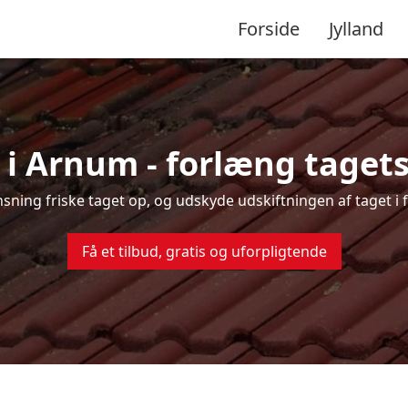
Forside
Jylland
 i Arnum - forlæng tagets 
ensning friske taget op, og udskyde udskiftningen af taget i
Få et tilbud, gratis og uforpligtende