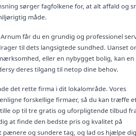
sning sørger fagfolkene for, at alt affald og s
iljørigtig måde.
i Arnum får du en grundig og professionel serv
idrager til dets langsigtede sundhed. Uanset 
pmærksomhed, eller en nybygget bolig, kan en
rsy deres tilgang til netop dine behov.
e det rette firma i dit lokalområde. Vores
nligne forskellige firmaer, så du kan træffe e
le op til tre gratis og uforpligtende tilbud fr
 dig at finde den bedste pris og kvalitet på
 pænere og sundere tag, og lad os hjælpe dig