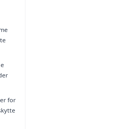
mme
tte
ge
der
er for
skytte