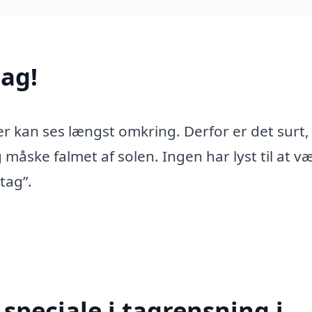
ag!
er kan ses længst omkring. Derfor er det surt,
 måske falmet af solen. Ingen har lyst til at v
tag”.
speciale i tagrensning i