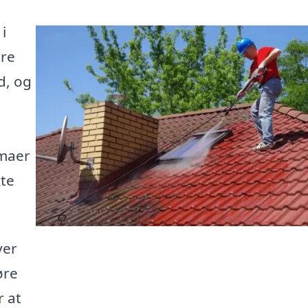
i
ere
d, og
rmaer
kte
ver
øre
r at