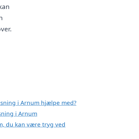
 kan
n
ver.
ensning i Arnum hjælpe med?
nsning i Arnum
m, du kan være tryg ved