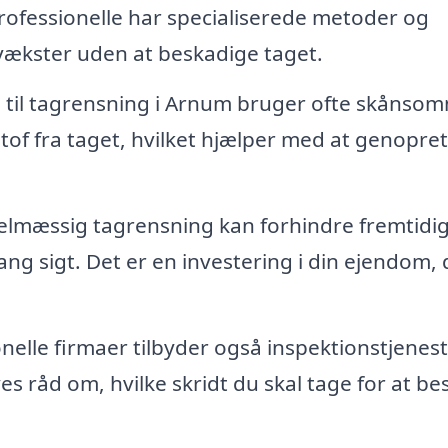
. Professionelle har specialiserede metoder og
e vækster uden at beskadige taget.
a til tagrensning i Arnum bruger ofte skånso
stof fra taget, hvilket hjælper med at genopre
lmæssig tagrensning kan forhindre fremtidi
ng sigt. Det er en investering i din ejendom, 
nelle firmaer tilbyder også inspektionstjenest
ves råd om, hvilke skridt du skal tage for at be