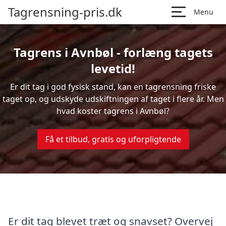
Tagrensning-pris.dk
Menu
Tagrens i Avnbøl - forlæng tagets
levetid!
Er dit tag i god fysisk stand, kan en tagrensning friske
taget op, og udskyde udskiftningen af taget i flere år. Men
hvad koster tagrens i Avnbøl?
Få et tilbud, gratis og uforpligtende
Er dit tag blevet træt og snavset? Overvej