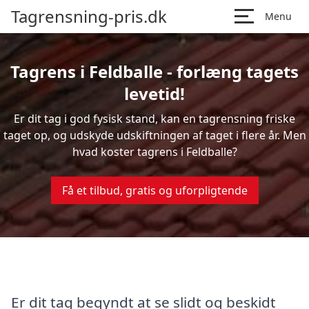
Tagrensning-pris.dk
Menu
Tagrens i Feldballe - forlæng tagets
levetid!
Er dit tag i god fysisk stand, kan en tagrensning friske
taget op, og udskyde udskiftningen af taget i flere år. Men
hvad koster tagrens i Feldballe?
Få et tilbud, gratis og uforpligtende
Er dit tag begyndt at se slidt og beskidt