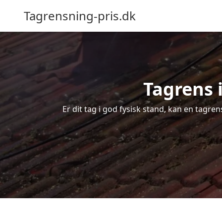
Tagrensning-pris.dk
Tagrens 
Er dit tag i god fysisk stand, kan en tagre