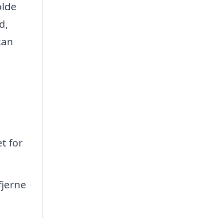
olde
d,
kan
t for
fjerne