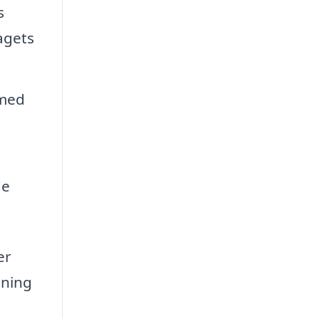
s
agets
rmed
de
er
sning