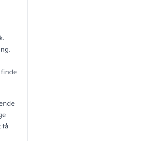
k.
ing.
 finde
rende
ge
 få