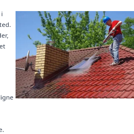
i
ted.
er,
et
ligne
e.