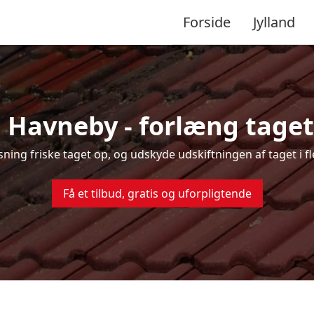
Forside
Jylland
i Havneby - forlæng tagets
nsning friske taget op, og udskyde udskiftningen af taget i 
Få et tilbud, gratis og uforpligtende