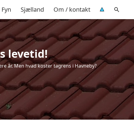
Fyn
Sjælland
Om / kontakt
 levetid!
flere år. Men hvad koster tagrens i Havneby?