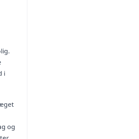
lig.
e
 i
ræget
ag og
ter,