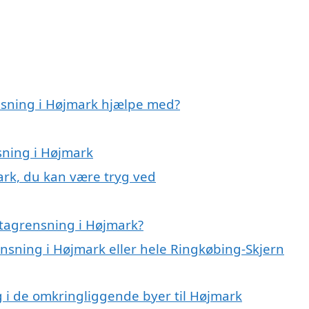
nsning i Højmark hjælpe med?
sning i Højmark
ark, du kan være tryg ved
 tagrensning i Højmark?
ensning i Højmark eller hele Ringkøbing-Skjern
ng i de omkringliggende byer til Højmark