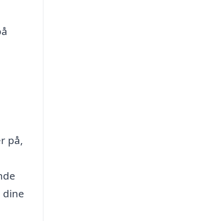
på
r på,
inde
 dine