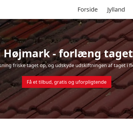
Forside
Jylland
i Højmark - forlæng tagets
nsning friske taget op, og udskyde udskiftningen af taget i 
Få et tilbud, gratis og uforpligtende