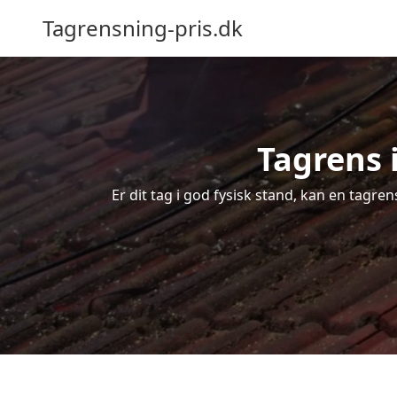
Tagrensning-pris.dk
Tagrens 
Er dit tag i god fysisk stand, kan en tagre