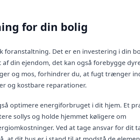
ng for din bolig
foranstaltning. Det er en investering i din bo
t af din ejendom, det kan også forebygge dyr
lger og mos, forhindrer du, at fugt trænger ind
der og kostbare reparationer.
gså optimere energiforbruget i dit hjem. Et p
ktere sollys og holde hjemmet køligere om
ergiomkostninger. Ved at tage ansvar for dit t
å, at dit hus er i stand til at modstå de elemen