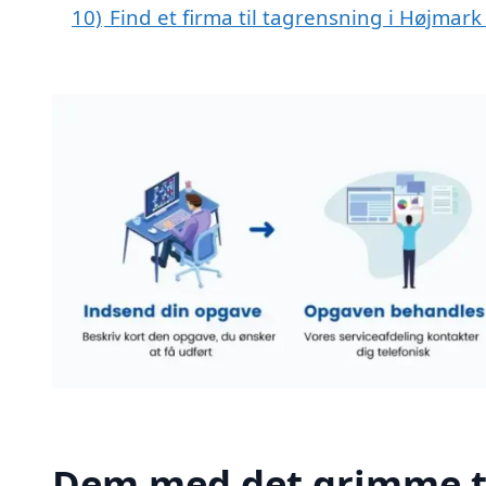
10)
Find et firma til tagrensning i Højmar
Dem med det grimme t