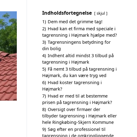
Indholdsfortegnelse
skjul
1)
Dem med det grimme tag!
2)
Hvad kan et firma med speciale i
tagrensning i Højmark hjælpe med?
3)
Tagrensningens betydning for
din bolig
4)
Indhent altid mindst 3 tilbud på
tagrensning i Højmark
5)
Få nemt 3 tilbud på tagrensning i
Højmark, du kan være tryg ved
6)
Hvad koster tagrensning i
Højmark?
7)
Hvad er med til at bestemme
prisen på tagrensning i Højmark?
8)
Oversigt over firmaer der
tilbyder tagrensning i Højmark eller
hele Ringkøbing-Skjern Kommune
9)
Søg efter en professionel til
tagrensning i de omkringliggende