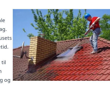
ale
tag.
usets
tid.
til
n
ag og
!