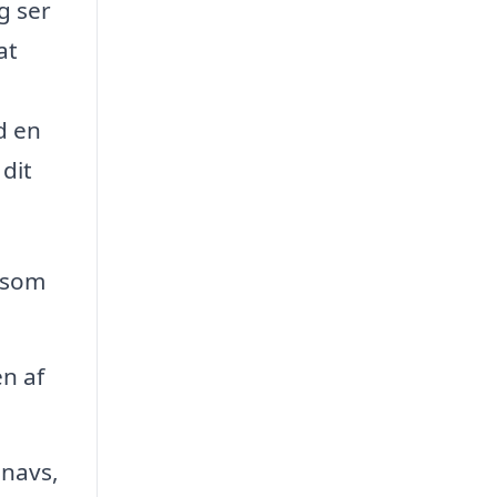
g ser
at
d en
dit
åsom
n af
snavs,