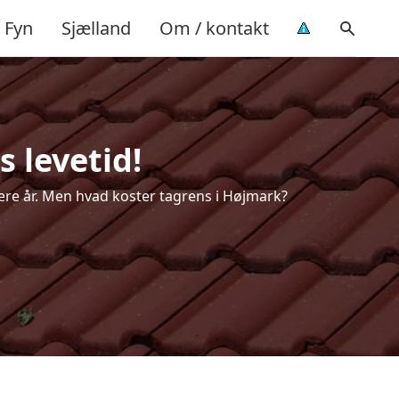
Fyn
Sjælland
Om / kontakt
 levetid!
flere år. Men hvad koster tagrens i Højmark?