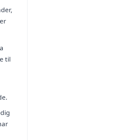
ader,
der
ra
 til
de.
ndig
har