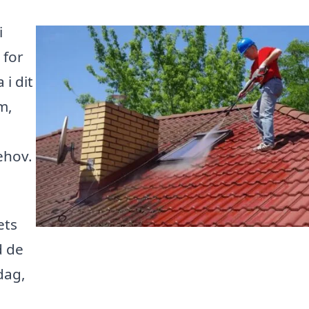
i
 for
 i dit
m,
ehov.
ets
d de
dag,