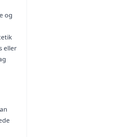
re og
tetik
 eller
tag
kan
kede