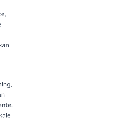
ce,
e
 kan
ning,
an
ente.
kale