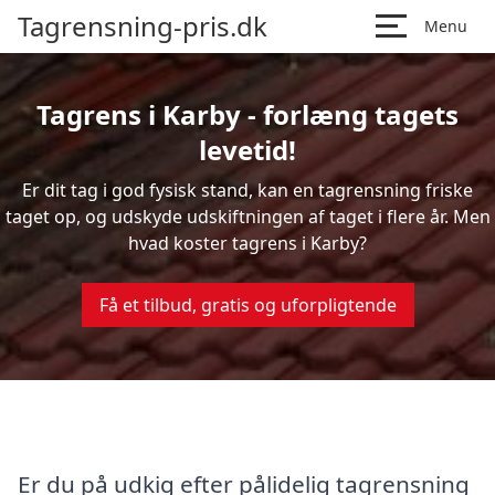
Tagrensning-pris.dk
Menu
Tagrens i Karby - forlæng tagets
levetid!
Er dit tag i god fysisk stand, kan en tagrensning friske
taget op, og udskyde udskiftningen af taget i flere år. Men
hvad koster tagrens i Karby?
Få et tilbud, gratis og uforpligtende
Er du på udkig efter pålidelig tagrensning