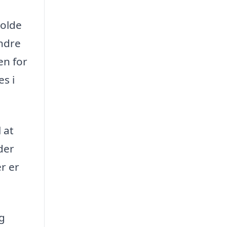
holde
andre
en for
es i
 at
der
r er
g