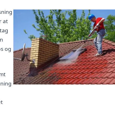
sning
r at
 tag
en
os og
emt
sning
et