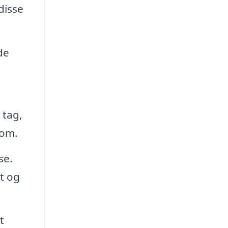
disse
de
 tag,
 om.
se.
t og
t