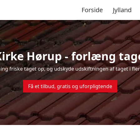
Forside
Jylland
Kirke Hørup - forlæng tage
ning friske taget op, og udskyde udskiftningen af taget i fl
Få et tilbud, gratis og uforpligtende