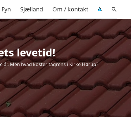
Fyn
Sjælland
Om / kontakt
ts levetid!
ere år. Men hvad koster tagrens i Kirke Hørup?