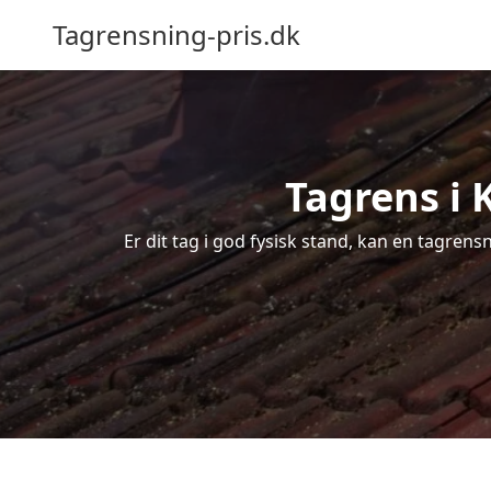
Tagrensning-pris.dk
Tagrens i 
Er dit tag i god fysisk stand, kan en tagrens