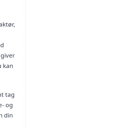
aktør,
ed
 giver
u kan
nt tag
e- og
n din