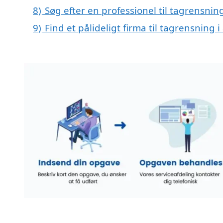
8)
Søg efter en professionel til tagrensnin
9)
Find et pålideligt firma til tagrensning