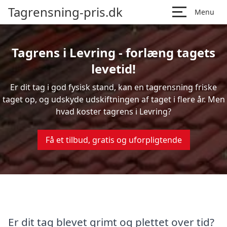
Tagrensning-pris.dk
Menu
Tagrens i Levring - forlæng tagets
levetid!
Er dit tag i god fysisk stand, kan en tagrensning friske
taget op, og udskyde udskiftningen af taget i flere år. Men
hvad koster tagrens i Levring?
Få et tilbud, gratis og uforpligtende
Er dit tag blevet grimt og plettet over tid?