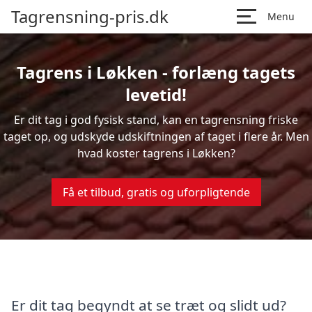
Tagrensning-pris.dk
Menu
Tagrens i Løkken - forlæng tagets
levetid!
Er dit tag i god fysisk stand, kan en tagrensning friske
taget op, og udskyde udskiftningen af taget i flere år. Men
hvad koster tagrens i Løkken?
Få et tilbud, gratis og uforpligtende
Er dit tag begyndt at se træt og slidt ud?