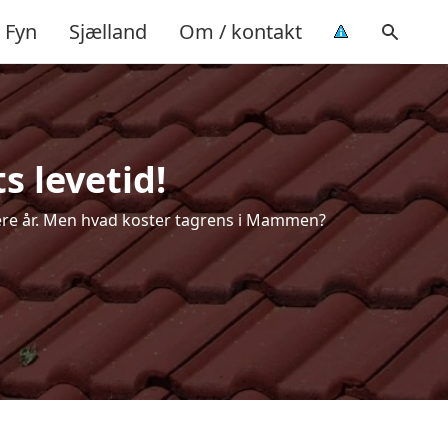
Fyn
Sjælland
Om / kontakt
 levetid!
 flere år. Men hvad koster tagrens i Mammen?