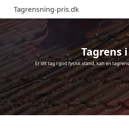
Tagrensning-pris.dk
Tagrens 
Er dit tag i god fysisk stand, kan en tagre