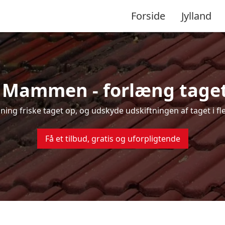
Forside
Jylland
i Mammen - forlæng tagets
nsning friske taget op, og udskyde udskiftningen af taget i
Få et tilbud, gratis og uforpligtende