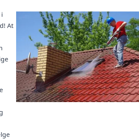
i
d! At
m
ige
e
ig
ælge