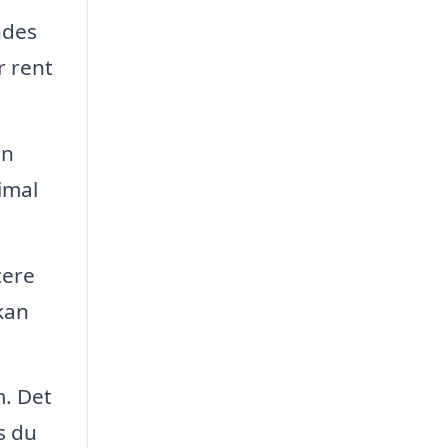
ndes
r rent
En
imal
cere
kan
m. Det
s du