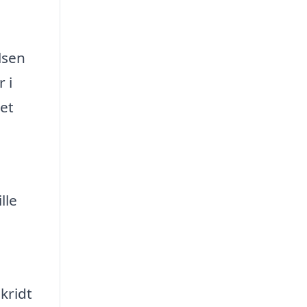
lsen
 i
 et
lle
kridt