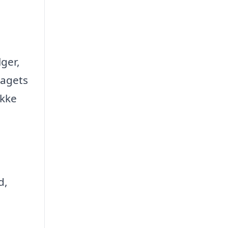
lger,
tagets
ække
d,