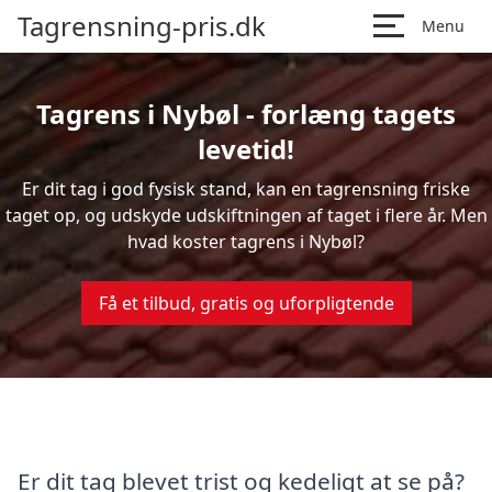
Tagrensning-pris.dk
Menu
Tagrens i Nybøl - forlæng tagets
levetid!
Er dit tag i god fysisk stand, kan en tagrensning friske
taget op, og udskyde udskiftningen af taget i flere år. Men
hvad koster tagrens i Nybøl?
Få et tilbud, gratis og uforpligtende
Er dit tag blevet trist og kedeligt at se på?