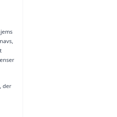
hjems
snavs,
t
renser
, der
l