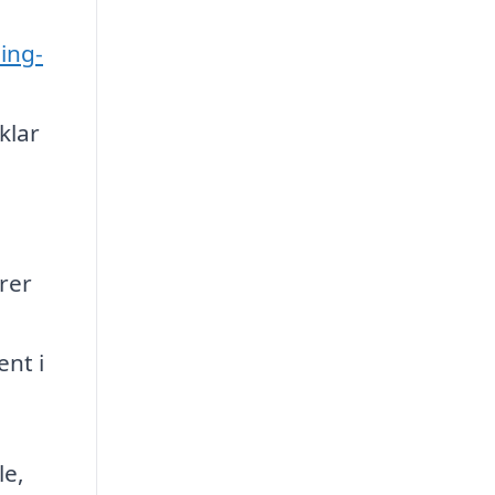
ing-
klar
rer
ent i
le,