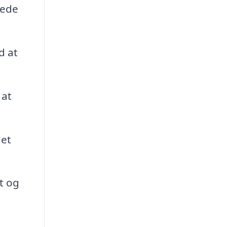
lede
d at
 at
det
t og