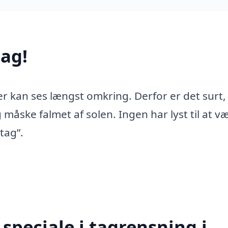
ag!
er kan ses længst omkring. Derfor er det surt,
 måske falmet af solen. Ingen har lyst til at v
tag”.
speciale i tagrensning i