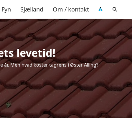
Fyn
Sjælland
Om / kontakt
ts levetid!
re år. Men hvad koster tagrens i Øster Alling?