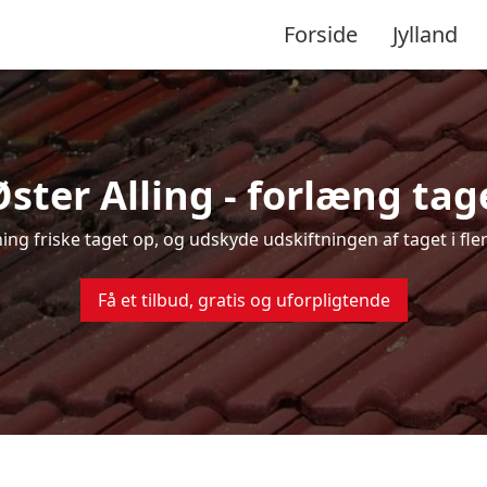
Forside
Jylland
Øster Alling - forlæng tage
ning friske taget op, og udskyde udskiftningen af taget i fle
Få et tilbud, gratis og uforpligtende