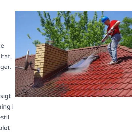
te
ltat,
ger,
sigt
ing i
stil
blot