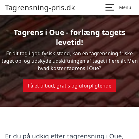
Tagrensning-pris.dk
Menu
Tagrens i Oue - forlæng tagets
levetid!
Er dit tag i god fysisk stand, kan en tagrensning friske
taget op, og udskyde udskiftningen af taget i flere år. Men
hvad koster tagrens i Oue?
Få et tilbud, gratis og uforpligtende
Er du på udkig efter tagrensning i Oue,