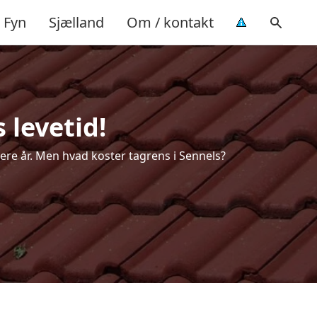
Fyn
Sjælland
Om / kontakt
 levetid!
flere år. Men hvad koster tagrens i Sennels?