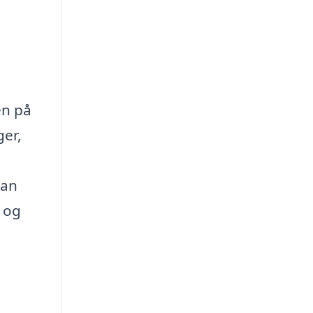
en på
ger,
kan
d og