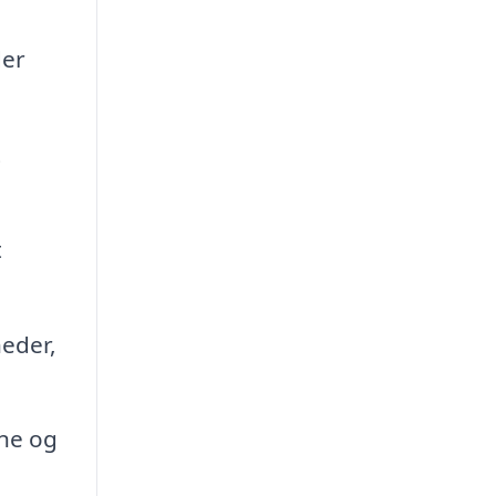
der
t
t
heder,
ene og