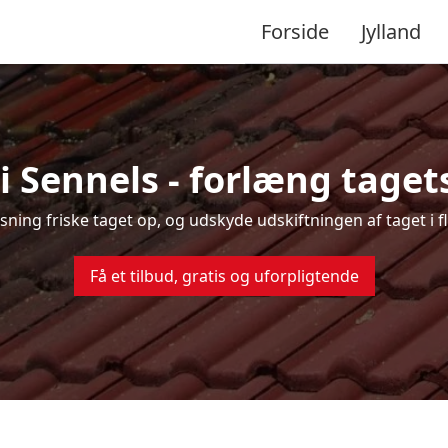
Forside
Jylland
i Sennels - forlæng tagets
nsning friske taget op, og udskyde udskiftningen af taget i 
Få et tilbud, gratis og uforpligtende