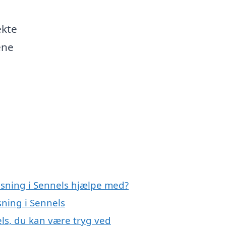
ekte
ene
nsning i Sennels hjælpe med?
sning i Sennels
ls, du kan være tryg ved