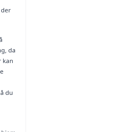
 der
å
ng, da
r kan
ke
så du