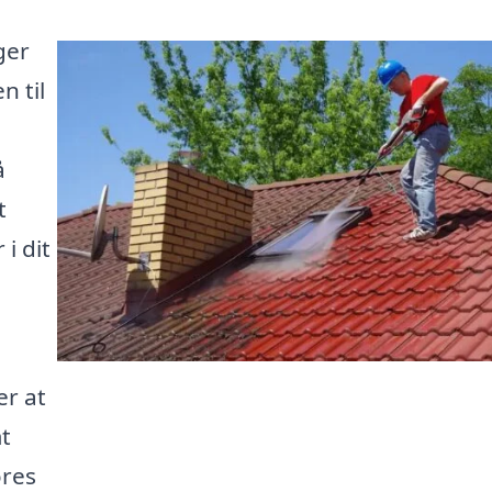
ger
n til
å
t
i dit
er at
mt
ores