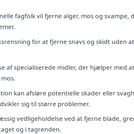
elle fagfolk vil fjerne alger, mos og svampe, 
emer.
ksrensning for at fjerne snavs og skidt uden a
 af specialiserede midler, der hjælper med a
g mos.
ion kan afsløre potentielle skader eller svag
kler sig til større problemer.
sig vedligeholdelse ved at fjerne blade, gr
taget og i tagrenden.