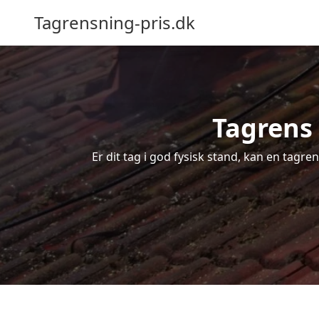
Tagrensning-pris.dk
Tagrens 
Er dit tag i god fysisk stand, kan en tagre