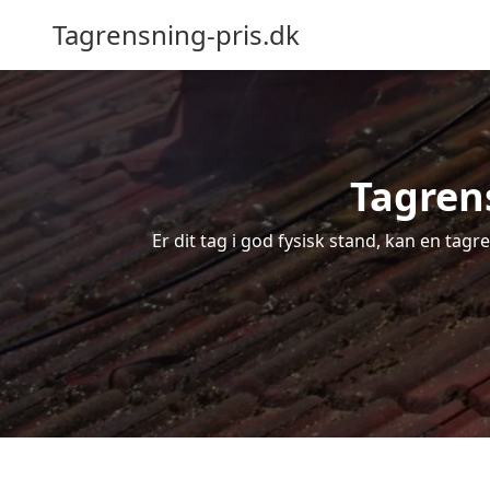
Tagrensning-pris.dk
Tagrens
Er dit tag i god fysisk stand, kan en tagr