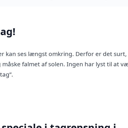
ag!
er kan ses længst omkring. Derfor er det surt,
 måske falmet af solen. Ingen har lyst til at v
tag”.
speciale i tagrensning i