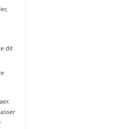
er,
e dit
re
aer.
passer
e