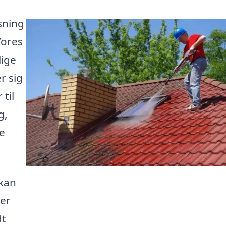
sning
Vores
lige
r sig
til
g,
le
 kan
der
dt