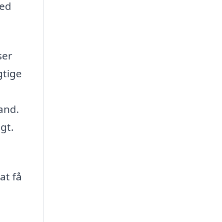
med
ser
gtige
tand.
gt.
at få