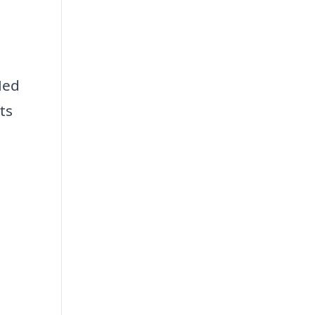
Med
ts