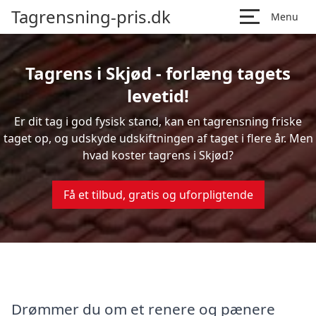
Tagrensning-pris.dk
Menu
Tagrens i Skjød - forlæng tagets
levetid!
Er dit tag i god fysisk stand, kan en tagrensning friske
taget op, og udskyde udskiftningen af taget i flere år. Men
hvad koster tagrens i Skjød?
Få et tilbud, gratis og uforpligtende
Drømmer du om et renere og pænere