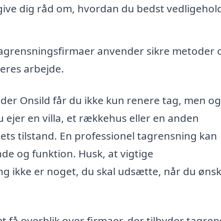
ive dig råd om, hvordan du bedst vedligehol
tagrensningsfirmaer anvender sikre metoder 
deres arbejde.
der Onsild får du ikke kun renere tag, men o
ejer en villa, et rækkehus eller en anden
agets tilstand. En professionel tagrensning kan
 og funktion. Husk, at vigtige
 ikke er noget, du skal udsætte, når du ønsk
få overblik over firmaer, der tilbyder tagre