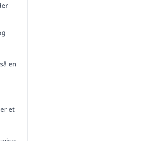
der
og
gså en
er et
nsning