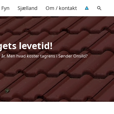
Fyn
Sjælland
Om / kontakt
ets levetid!
re år. Men hvad koster tagrens i Sønder Onsild?