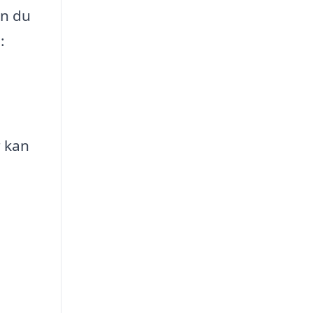
an du
:
r kan