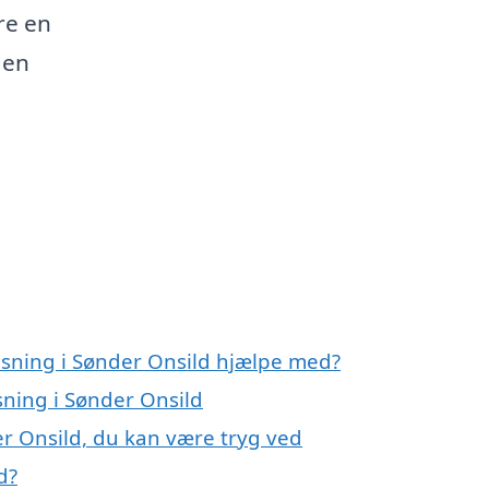
re en
den
nsning i Sønder Onsild hjælpe med?
sning i Sønder Onsild
er Onsild, du kan være tryg ved
d?