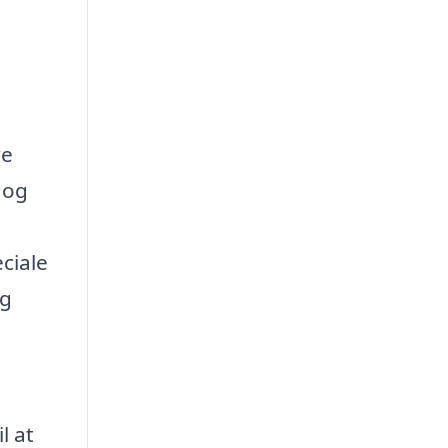
re
 og
ciale
og
l at