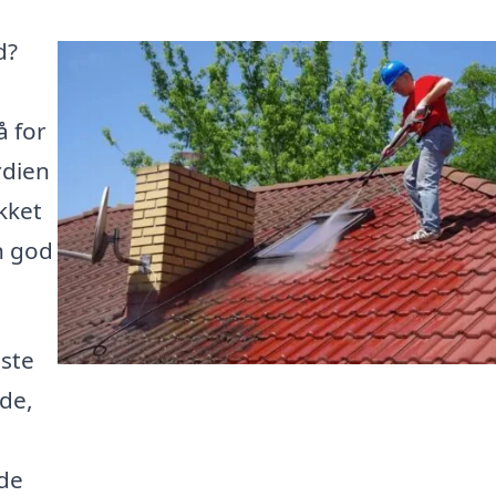
d?
å for
rdien
kket
n god
iste
åde,
de