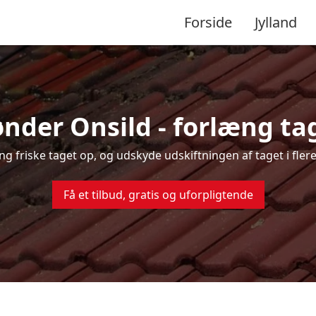
Forside
Jylland
ønder Onsild - forlæng tag
ing friske taget op, og udskyde udskiftningen af taget i fle
Få et tilbud, gratis og uforpligtende