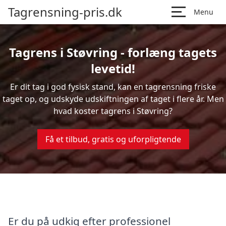
Tagrensning-pris.dk
Menu
Tagrens i Støvring - forlæng tagets
levetid!
Er dit tag i god fysisk stand, kan en tagrensning friske
taget op, og udskyde udskiftningen af taget i flere år. Men
hvad koster tagrens i Støvring?
Få et tilbud, gratis og uforpligtende
Er du på udkig efter professionel