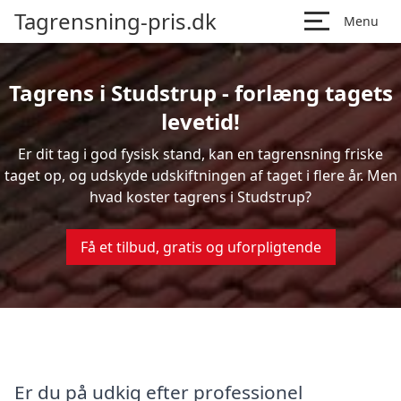
Tagrensning-pris.dk
Menu
Tagrens i Studstrup - forlæng tagets
levetid!
Er dit tag i god fysisk stand, kan en tagrensning friske
taget op, og udskyde udskiftningen af taget i flere år. Men
hvad koster tagrens i Studstrup?
Få et tilbud, gratis og uforpligtende
Er du på udkig efter professionel