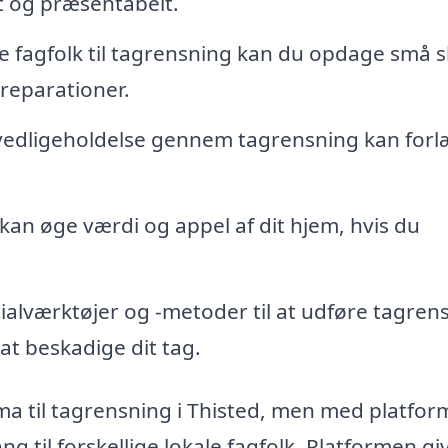
ænt og præsentabelt.
e fagfolk til tagrensning kan du opdage små 
e reparationer.
edligeholdelse gennem tagrensning kan for
 kan øge værdi og appel af dit hjem, hvis du
ialværktøjer og -metoder til at udføre tagren
at beskadige dit tag.
rma til tagrensning i Thisted, men med platfo
 til forskellige lokale fagfolk. Platformen gi