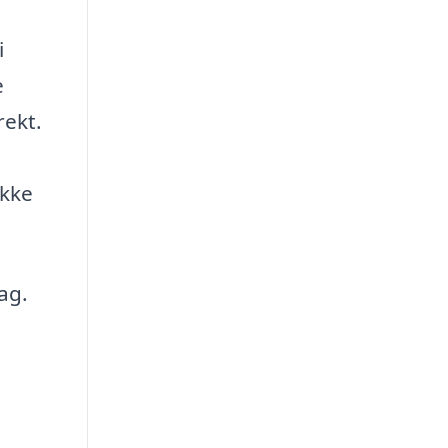
i
e
rekt.
ikke
ag.