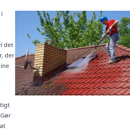
i
i det
r, der
dine
tigt
 Gør
 at