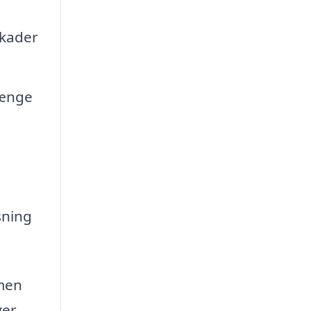
skader
længe
sning
rmen
ver