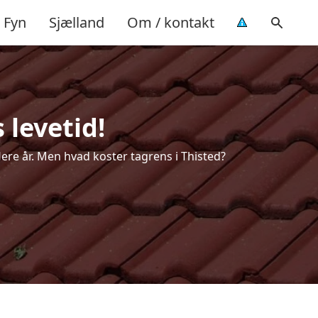
Fyn
Sjælland
Om / kontakt
 levetid!
flere år. Men hvad koster tagrens i Thisted?