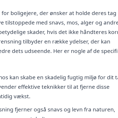
 for boligejere, der ønsker at holde deres tag 
ive tilstoppede med snavs, mos, alger og andr
 betydelige skader, hvis det ikke håndteres kor
rensning tilbyder en række ydelser, der kan
bedre dets udseende. Her er nogle af de specif
os kan skabe en skadelig fugtig miljø for dit t
nder effektive teknikker til at fjerne disse
tidig vækst.
ing fjerner også snavs og levn fra naturen,