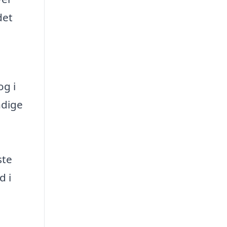
det
og i
ndige
ste
d i