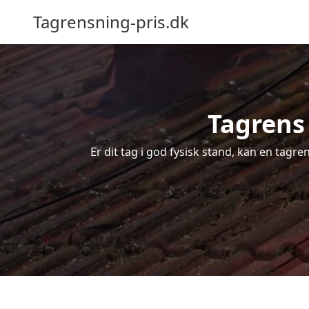
Tagrensning-pris.dk
Tagrens 
Er dit tag i god fysisk stand, kan en tagre