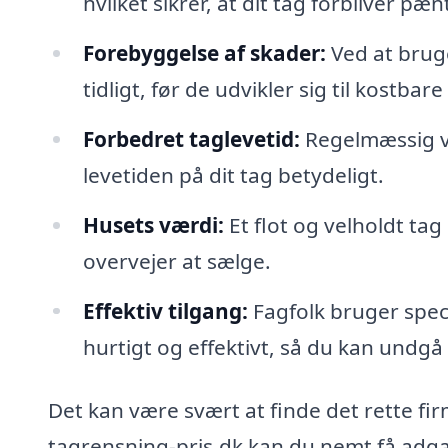
hvilket sikrer, at dit tag forbliver p
Forebyggelse af skader:
Ved at brug
tidligt, før de udvikler sig til kostbar
Forbedret taglevetid:
Regelmæssig v
levetiden på dit tag betydeligt.
Husets værdi:
Et flot og velholdt tag
overvejer at sælge.
Effektiv tilgang:
Fagfolk bruger spec
hurtigt og effektivt, så du kan undgå 
Det kan være svært at finde det rette fi
tagrensning-pris.dk kan du nemt få adgang