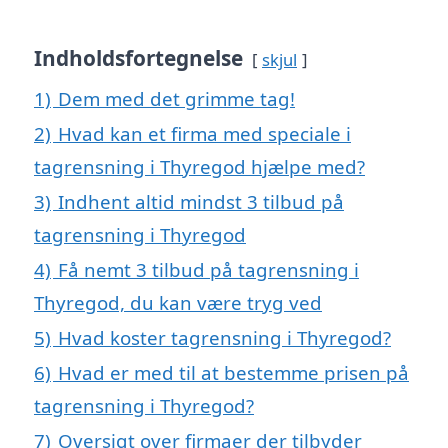
Indholdsfortegnelse
skjul
1)
Dem med det grimme tag!
2)
Hvad kan et firma med speciale i
tagrensning i Thyregod hjælpe med?
3)
Indhent altid mindst 3 tilbud på
tagrensning i Thyregod
4)
Få nemt 3 tilbud på tagrensning i
Thyregod, du kan være tryg ved
5)
Hvad koster tagrensning i Thyregod?
6)
Hvad er med til at bestemme prisen på
tagrensning i Thyregod?
7)
Oversigt over firmaer der tilbyder