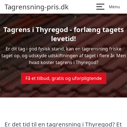
Tagrensning-pris.dk
Menu
Tagrens i Thyregod - forlæng tagets
levetid!
Er dit tag i god fysisk stand, kan en tagrensning friske
taget op, og udskyde udskiftningen af taget i flere år. Men
hvad koster tagrens i Thyregod?
Få et tilbud, gratis og uforpligtende
Er det tid til en tagrensning i Thyregod? Et