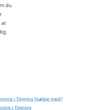
om du
r
 at
ig.
nsning i Timring hjælpe med?
sning i Timring