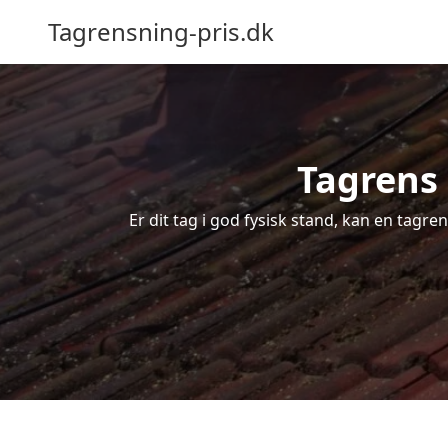
Tagrensning-pris.dk
Tagrens 
Er dit tag i god fysisk stand, kan en tagre