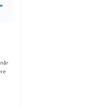
 når
ære