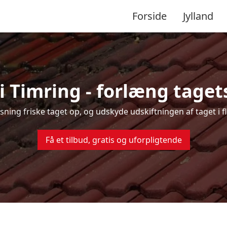
Forside
Jylland
i Timring - forlæng tagets
nsning friske taget op, og udskyde udskiftningen af taget i 
Få et tilbud, gratis og uforpligtende