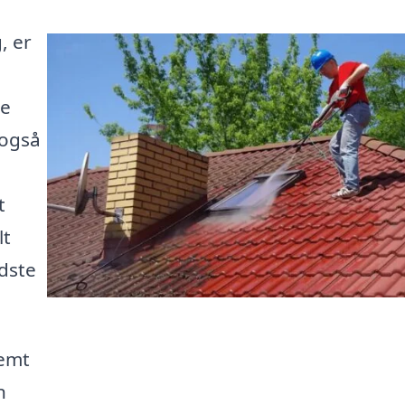
, er
ke
 også
t
lt
edste
nemt
n