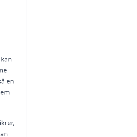
 kan
ine
så en
hjem
krer,
kan