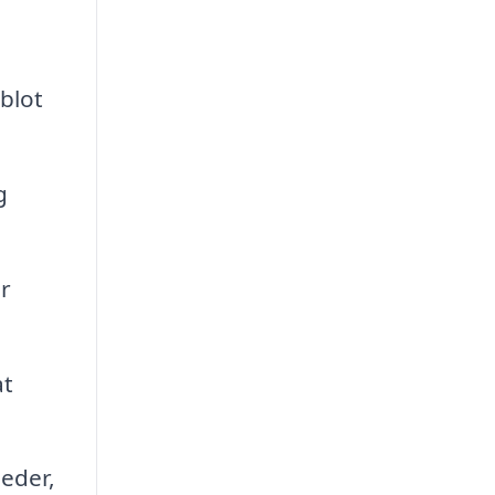
 blot
g
r
at
eder,