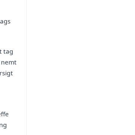
tags
t tag
u nemt
rsigt
ffe
ing