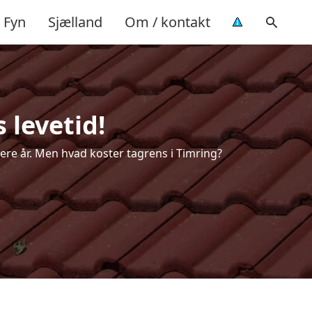
Fyn
Sjælland
Om / kontakt
 levetid!
flere år. Men hvad koster tagrens i Timring?