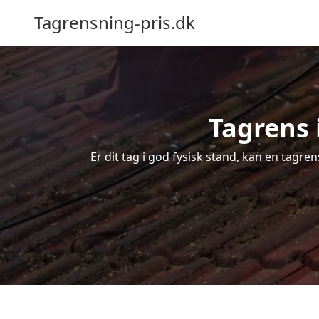
Tagrensning-pris.dk
Tagrens 
Er dit tag i god fysisk stand, kan en tagre