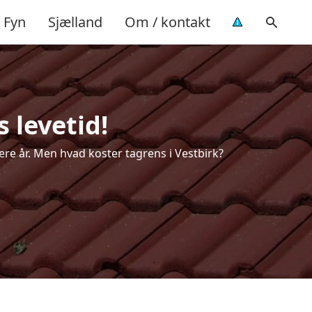
Fyn
Sjælland
Om / kontakt
 levetid!
lere år. Men hvad koster tagrens i Vestbirk?