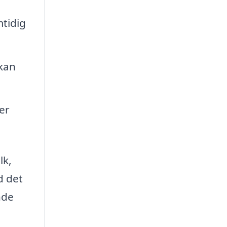
mtidig
 kan
er
lk,
d det
nde