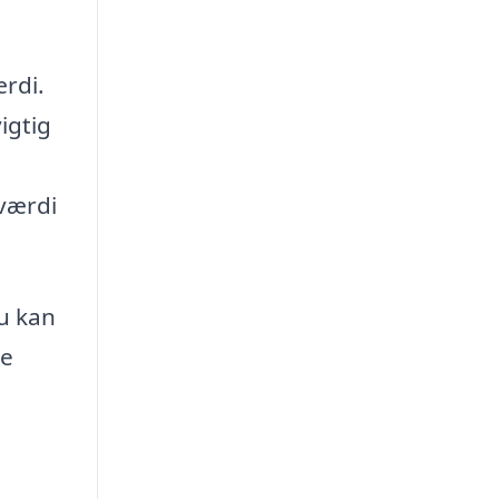
ærdi.
igtig
 værdi
Du kan
te