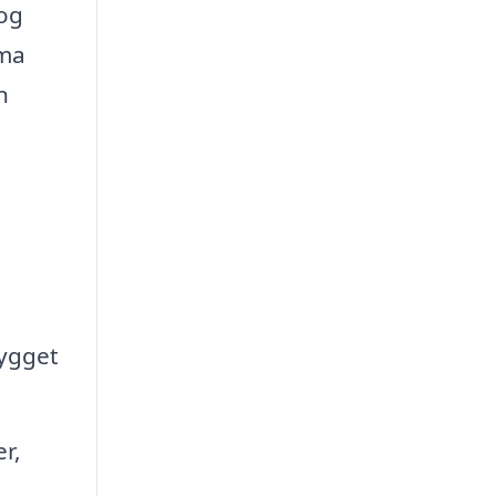
 og
rma
n
bygget
r,