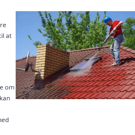
re
il at
de om
 kan
med