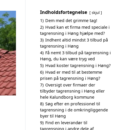
Indholdsfortegnelse
skjul
1)
Dem med det grimme tag!
2)
Hvad kan et firma med speciale i
tagrensning i Høng hjælpe med?
3)
Indhent altid mindst 3 tilbud på
tagrensning i Høng
4)
Få nemt 3 tilbud på tagrensning i
Høng, du kan være tryg ved
5)
Hvad koster tagrensning i Høng?
6)
Hvad er med til at bestemme
prisen på tagrensning i Høng?
7)
Oversigt over firmaer der
tilbyder tagrensning i Høng eller
hele Kalundborg kommune
8)
Søg efter en professionel til
tagrensning i de omkringliggende
byer til Høng
9)
Find en leverandør til
tagrensning i andre dele af