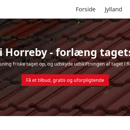
Forside
Jylland
i Horreby - forlæng tagets
nsning friske taget op, og udskyde udskiftningen af taget i 
Få et tilbud, gratis og uforpligtende