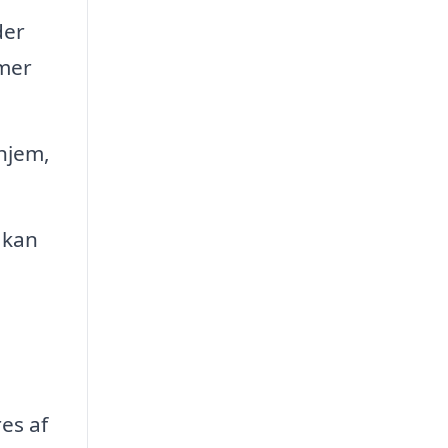
der
emer
 hjem,
 kan
es af