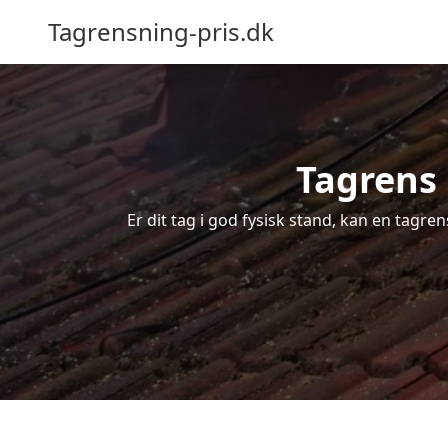
Tagrensning-pris.dk
Tagrens 
Er dit tag i god fysisk stand, kan en tagre