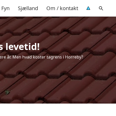
Fyn
Sjælland
Om / kontakt
 levetid!
flere år. Men hvad koster tagrens i Horreby?