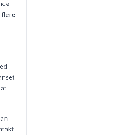
inde
 flere
hed
anset
 at
kan
ntakt