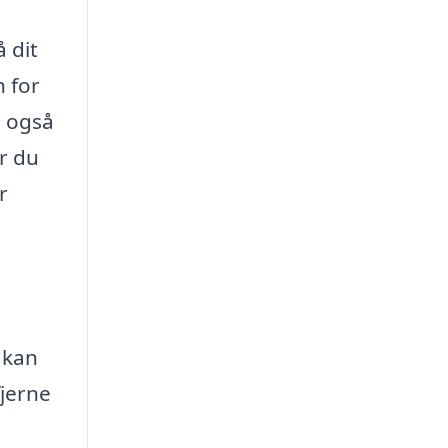
 dit
n for
n også
er du
r
 kan
fjerne