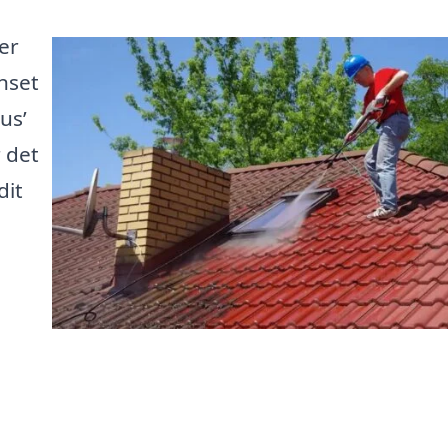
er
enset
us’
 det
dit