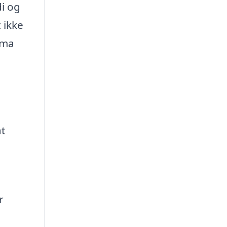
di og
 ikke
rma
at
r