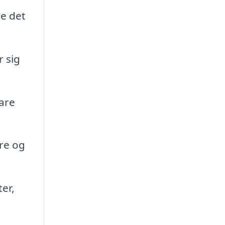
e det
r sig
are
re og
er,