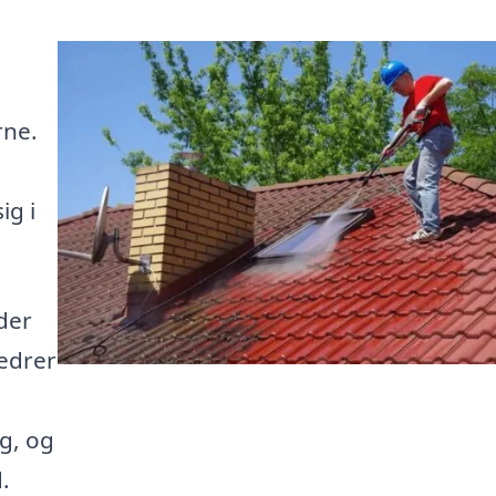
rne.
ig i
der
bedrer
ag, og
.