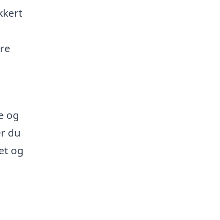
kkert
t
ære
de og
er du
et og