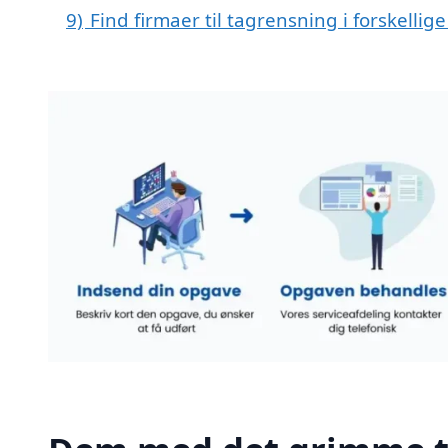
9)
Find firmaer til tagrensning i forskelli