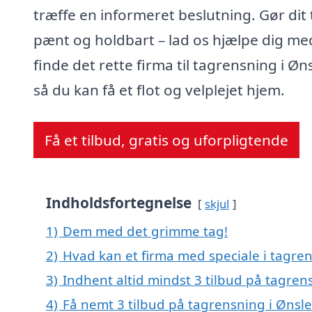
træffe en informeret beslutning. Gør dit
pænt og holdbart – lad os hjælpe dig me
finde det rette firma til tagrensning i Øns
så du kan få et flot og velplejet hjem.
Få et tilbud, gratis og uforpligtende
Indholdsfortegnelse
skjul
1)
Dem med det grimme tag!
2)
Hvad kan et firma med speciale i tagre
3)
Indhent altid mindst 3 tilbud på tagren
4)
Få nemt 3 tilbud på tagrensning i Ønsle