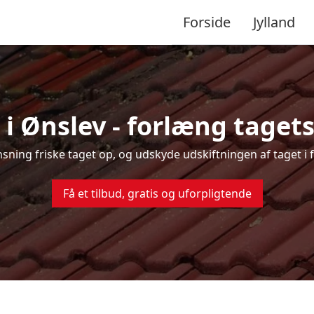
Forside
Jylland
i Ønslev - forlæng tagets
ensning friske taget op, og udskyde udskiftningen af taget i 
Få et tilbud, gratis og uforpligtende