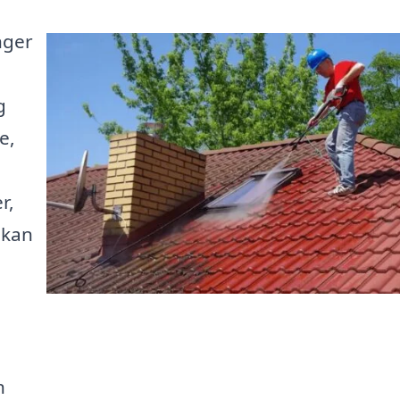
nger
g
e,
r,
 kan
n