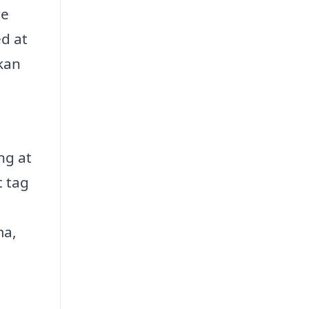
re
ed at
 kan
ng at
t tag
ma,