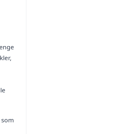
længe
kler,
le
, som