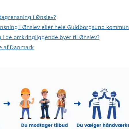
tagrensning i Ønslev?
rensning i Ønslev eller hele Guldborgsund kommu
g i de omkringliggende byer til Ønslev?
ele af Danmark