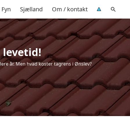
Fyn
Sjælland
Om / kontakt
 levetid!
flere år. Men hvad koster tagrens i Ønslev?