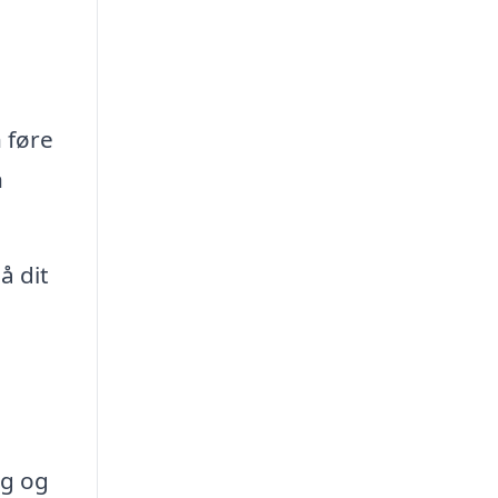
 føre
n
å dit
ng og