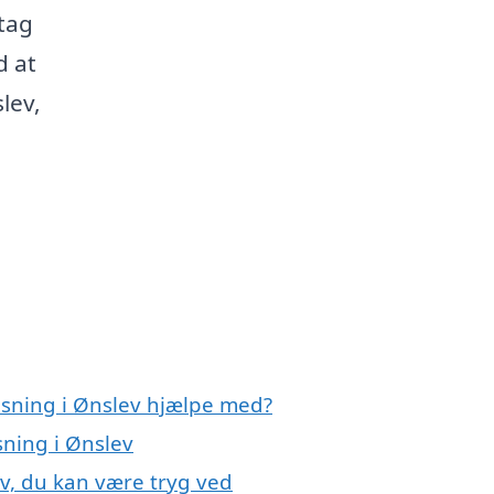
 tag
d at
lev,
nsning i Ønslev hjælpe med?
sning i Ønslev
v, du kan være tryg ved