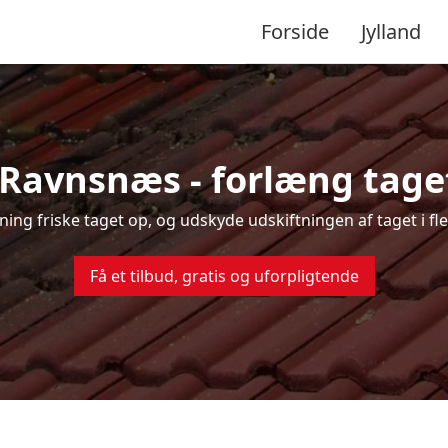
Forside
Jylland
 Ravnsnæs - forlæng taget
nsning friske taget op, og udskyde udskiftningen af taget i f
Få et tilbud, gratis og uforpligtende