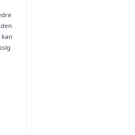
edre
nden
r kan
ssig