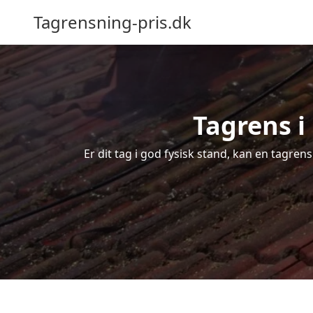
Tagrensning-pris.dk
Tagrens i
Er dit tag i god fysisk stand, kan en tagre