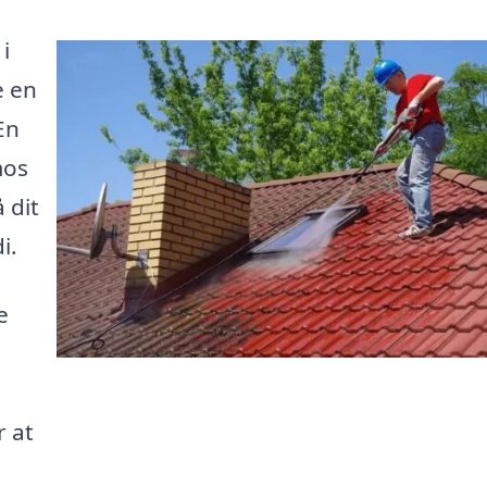
i
e en
En
mos
 dit
i.
e
r at