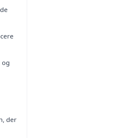
nde
ucere
t og
n, der