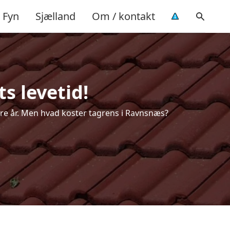
Fyn
Sjælland
Om / kontakt
s levetid!
lere år. Men hvad koster tagrens i Ravnsnæs?