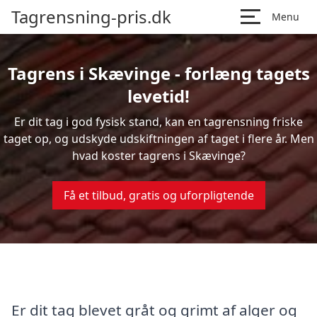
Tagrensning-pris.dk
Menu
Tagrens i Skævinge - forlæng tagets
levetid!
Er dit tag i god fysisk stand, kan en tagrensning friske
taget op, og udskyde udskiftningen af taget i flere år. Men
hvad koster tagrens i Skævinge?
Få et tilbud, gratis og uforpligtende
Er dit tag blevet gråt og grimt af alger og