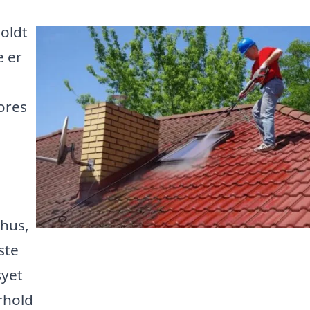
holdt
e er
ores
ehus,
ste
syet
orhold