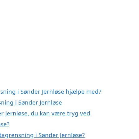
nsning i Sønder Jernløse hjælpe med?
sning i Sønder Jernløse
r Jernløse, du kan være tryg ved
øse?
tagrensning i Sønder Jernløse?