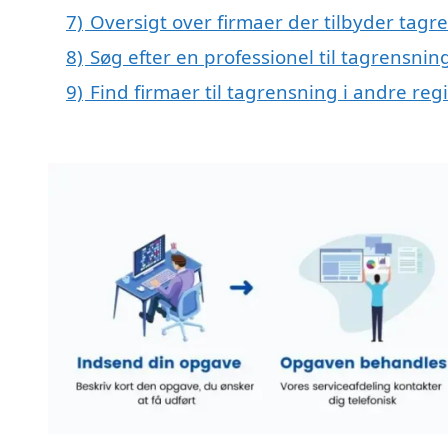
7)
Oversigt over firmaer der tilbyder tag
8)
Søg efter en professionel til tagrensnin
9)
Find firmaer til tagrensning i andre re