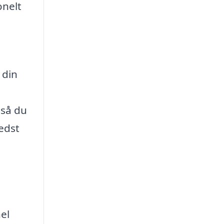
onelt
 din
 så du
bedst
el