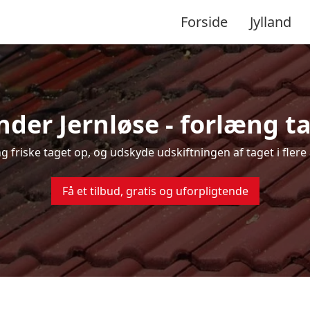
Forside
Jylland
nder Jernløse - forlæng ta
ng friske taget op, og udskyde udskiftningen af taget i fler
Få et tilbud, gratis og uforpligtende