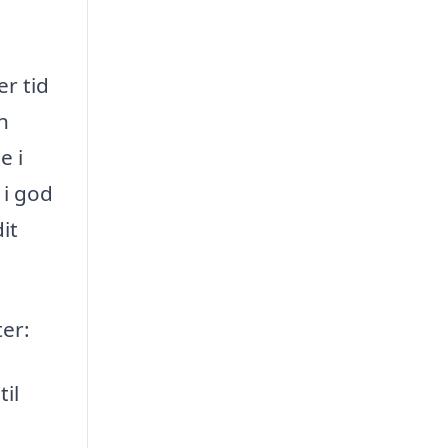
er tid
n
e i
 i god
it
ter:
il