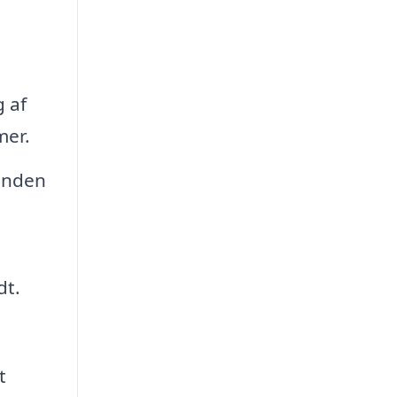
 af
mer.
tanden
dt.
t