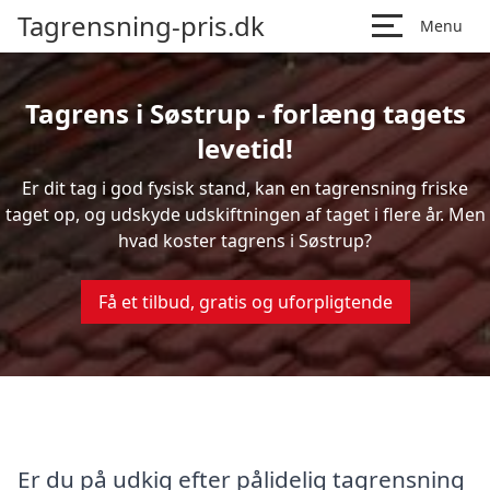
Tagrensning-pris.dk
Menu
Tagrens i Søstrup - forlæng tagets
levetid!
Er dit tag i god fysisk stand, kan en tagrensning friske
taget op, og udskyde udskiftningen af taget i flere år. Men
hvad koster tagrens i Søstrup?
Få et tilbud, gratis og uforpligtende
Er du på udkig efter pålidelig tagrensning