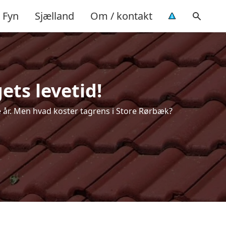
Fyn
Sjælland
Om / kontakt
ets levetid!
re år. Men hvad koster tagrens i Store Rørbæk?