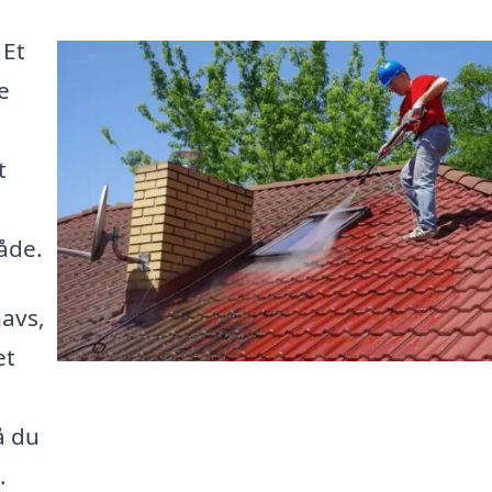
 Et
e
t
råde.
navs,
et
å du
.