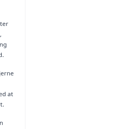
ter
,
ing
d.
jerne
ed at
t.
En