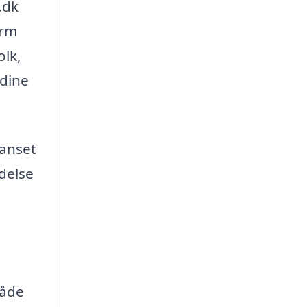
.dk
orm
olk,
 dine
Uanset
delse
måde