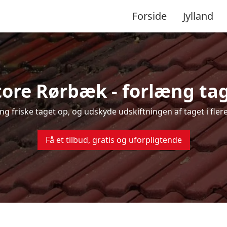
Forside
Jylland
tore Rørbæk - forlæng tag
ning friske taget op, og udskyde udskiftningen af taget i fle
Få et tilbud, gratis og uforpligtende