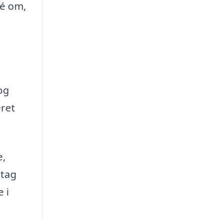
dé om,
og
eret
e,
 tag
 i