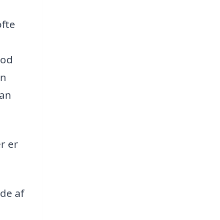
ofte
mod
on
kan
r er
de af