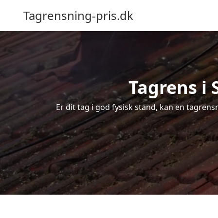
Tagrensning-pris.dk
Tagrens i 
Er dit tag i god fysisk stand, kan en tagren