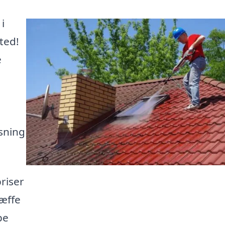
i
ted!
e
nsning
riser
ræffe
pe