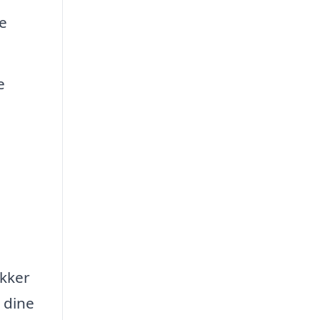
e
e
ikker
 dine