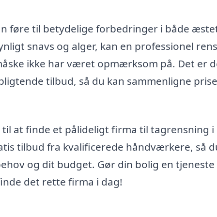
n føre til betydelige forbedringer i både æste
ynligt snavs og alger, kan en professionel ren
 måske ikke har været opmærksom på. Det er d
orpligtende tilbud, så du kan sammenligne pris
l at finde et pålideligt firma til tagrensning i
atis tilbud fra kvalificerede håndværkere, så 
 behov og dit budget. Gør din bolig en tjeneste
finde det rette firma i dag!