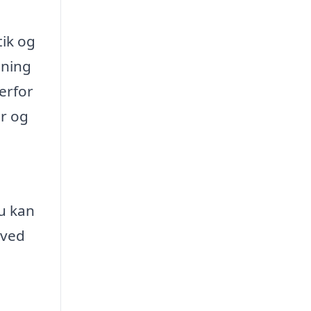
tik og
sning
erfor
er og
du kan
 ved