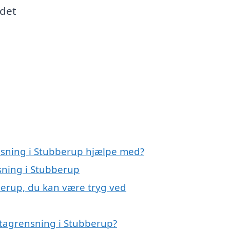
 det
nsning i Stubberup hjælpe med?
sning i Stubberup
berup, du kan være tryg ved
 tagrensning i Stubberup?