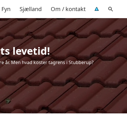
Fyn
Sjælland
Om / kontakt
s levetid!
lere år. Men hvad koster tagrens i Stubberup?