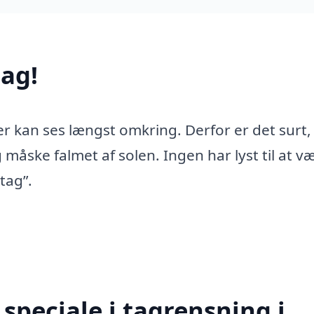
ag!
er kan ses længst omkring. Derfor er det surt,
 måske falmet af solen. Ingen har lyst til at v
tag”.
speciale i tagrensning i