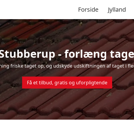
Forside
Jylland
 Stubberup - forlæng taget
sning friske taget op, og udskyde udskiftningen af taget i f
Få et tilbud, gratis og uforpligtende