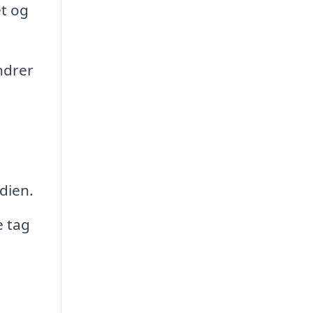
t og
ndrer
dien.
e tag