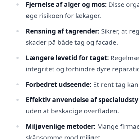
Fjernelse af alger og mos:
Disse orga
øge risikoen for lækager.
Rensning af tagrender:
Sikrer, at r
skader på både tag og facade.
Længere levetid for taget:
Regelmæss
integritet og forhindre dyre reparati
Forbedret udseende:
Et rent tag ka
Effektiv anvendelse af specialudsty
uden at beskadige overfladen.
Miljøvenlige metoder:
Mange firmaer
skånsomme mod miljøet.