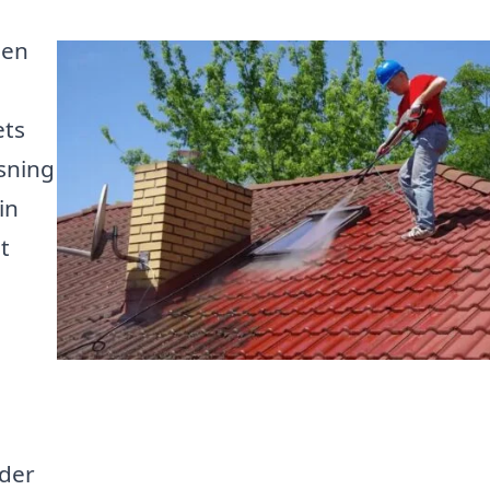
 en
ets
sning
in
t
 der