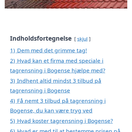
Indholdsfortegnelse
skjul
1)
Dem med det grimme tag!
2)
Hvad kan et firma med speciale i
tagrensning i Bogense hjælpe med?
3)
Indhent altid mindst 3 tilbud på
tagrensning i Bogense
4)
Få nemt 3 tilbud på tagrensning i
Bogense, du kan være tryg ved
5)
Hvad koster tagrensning i Bogense?
6)
Hvad er med til at bestemme prisen på