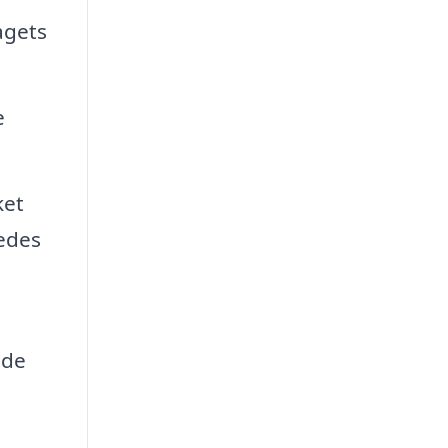
agets
e
ket
ledes
 de