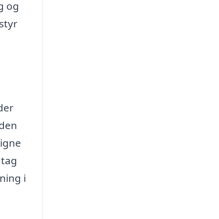
ng og
styr
yder
eden
ligne
 tag
ning i