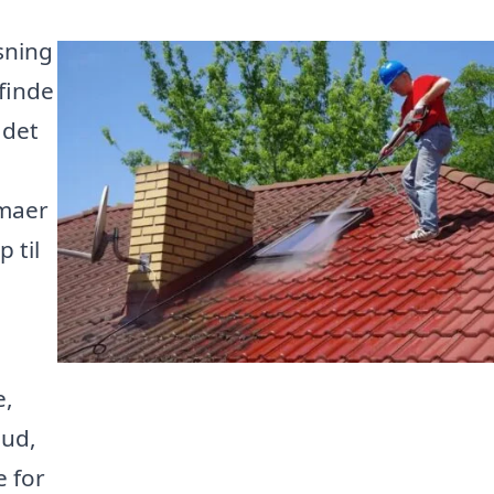
sning
finde
 det
rmaer
 til
e,
bud,
e for