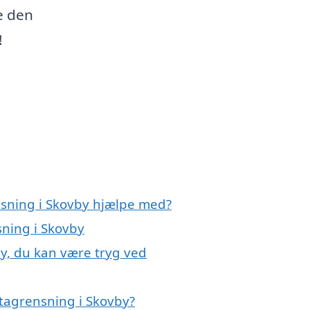
e den
!
nsning i Skovby hjælpe med?
sning i Skovby
by, du kan være tryg ved
tagrensning i Skovby?