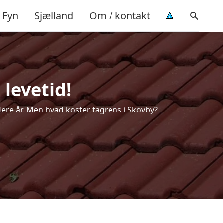
Fyn
Sjælland
Om / kontakt
 levetid!
flere år. Men hvad koster tagrens i Skovby?