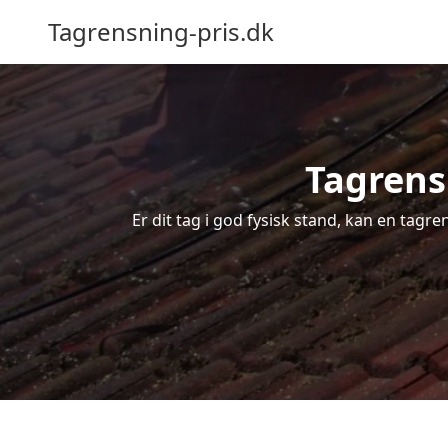
Tagrensning-pris.dk
Tagrens 
Er dit tag i god fysisk stand, kan en tagr