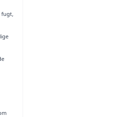
 fugt,
lige
de
som