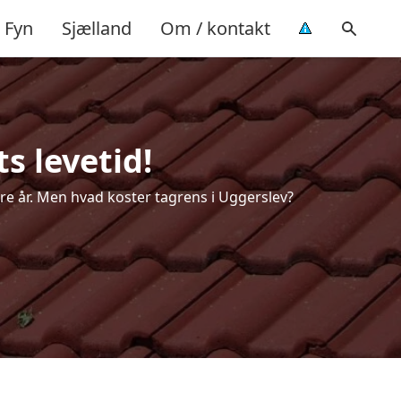
Fyn
Sjælland
Om / kontakt
s levetid!
lere år. Men hvad koster tagrens i Uggerslev?