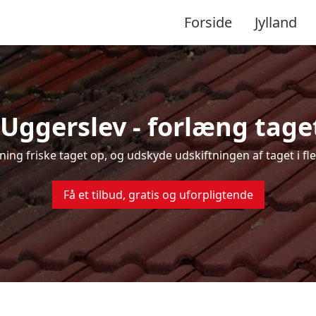
Forside
Jylland
 Uggerslev - forlæng taget
sning friske taget op, og udskyde udskiftningen af taget i f
Få et tilbud, gratis og uforpligtende