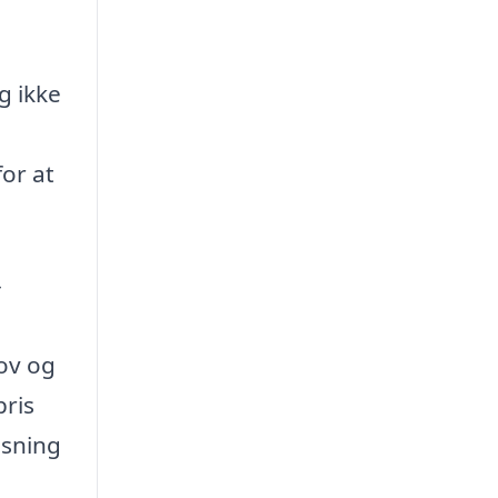
g ikke
for at
-
hov og
pris
nsning