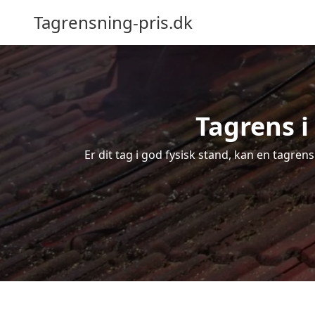
Tagrensning-pris.dk
Tagrens i
Er dit tag i god fysisk stand, kan en tagren