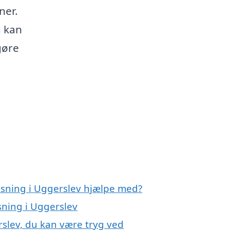
ener.
u kan
gøre
nsning i Uggerslev hjælpe med?
sning i Uggerslev
rslev, du kan være tryg ved