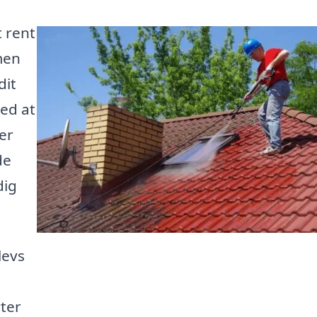
 rent
men
dit
med at
er
de
dig
levs
ter