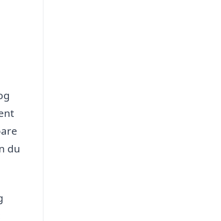
 og
rent
pare
an du
g
: