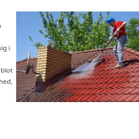
m
ig i
 blot
rhed,