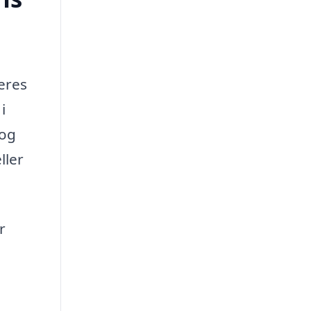
eres
i
 og
ller
r