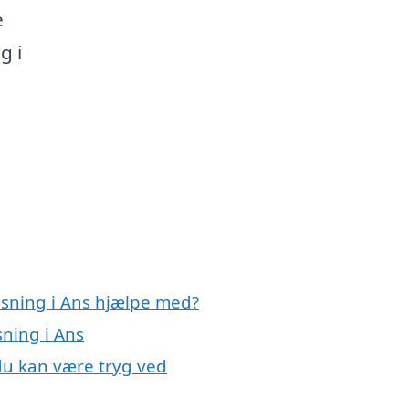
e
g i
nsning i Ans hjælpe med?
sning i Ans
du kan være tryg ved