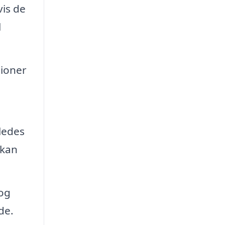
vis de
l
tioner
ledes
 kan
 og
de.