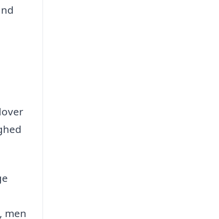
and
dover
ighed
ge
g, men