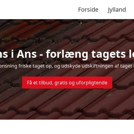
Forside
Jylland
s i Ans - forlæng tagets l
rensning friske taget op, og udskyde udskiftningen af taget 
Få et tilbud, gratis og uforpligtende