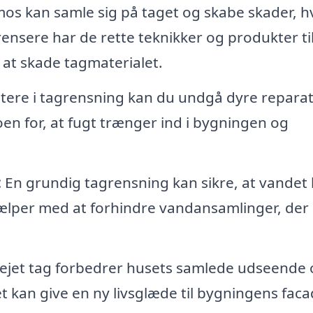
os kan samle sig på taget og skabe skader, h
grensere har de rette teknikker og produkter ti
n at skade tagmaterialet.
stere i tagrensning kan du undgå dyre repara
oen for, at fugt trænger ind i bygningen og
:
En grundig tagrensning kan sikre, at vandet 
hjælper med at forhindre vandansamlinger, der
lejet tag forbedrer husets samlede udseende
kan give en ny livsglæde til bygningens faca