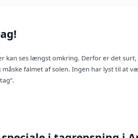
ag!
er kan ses længst omkring. Derfor er det surt,
 måske falmet af solen. Ingen har lyst til at v
tag”.
speciale i tagrensning i A