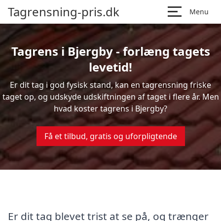
Tagrensning-pris.dk
Menu
Tagrens i Bjergby - forlæng tagets
levetid!
Er dit tag i god fysisk stand, kan en tagrensning friske
taget op, og udskyde udskiftningen af taget i flere år. Men
hvad koster tagrens i Bjergby?
Få et tilbud, gratis og uforpligtende
Er dit tag blevet trist at se på, og trænger