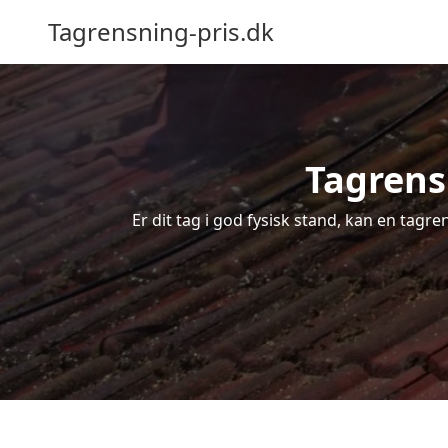
Tagrensning-pris.dk
Tagrens 
Er dit tag i god fysisk stand, kan en tagr