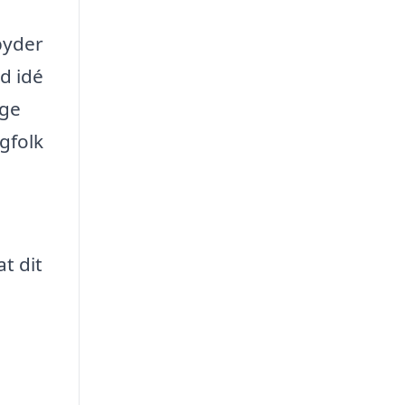
byder
d idé
ige
agfolk
at dit