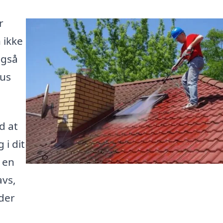
r
 ikke
også
hus
d at
 i dit
 en
avs,
der