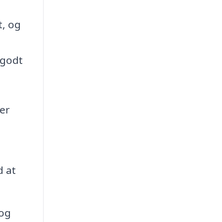
t, og
 godt
er
d at
 og