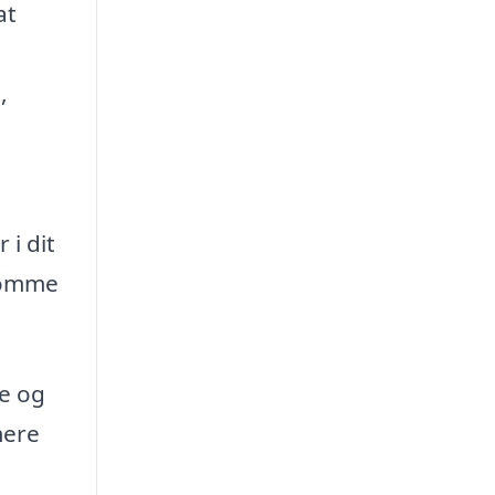
at
,
 i dit
ekomme
re og
mere