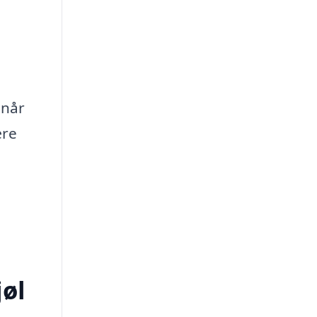
 når
ære
jøl