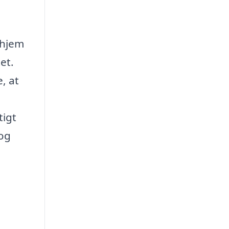
 hjem
et.
, at
tigt
 og