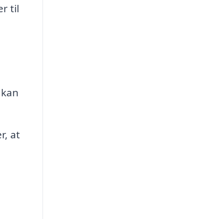
 til
 kan
r, at