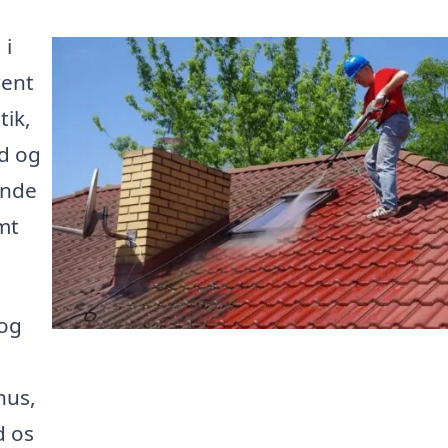
 i
rent
tik,
d og
inde
mt
 og
hus,
d os