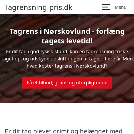
Tagrensning-pris.dk
Menu
Tagrens i Nørskovlund - forlæng
tagets levetid!
Er dit tag i god fysisk stand, kan en tagrensning friske
taget op, og udskyde udskiftningen af taget i flere år. Men
hvad koster tagrens i Nørskovlund?
Få et tilbud, gratis og uforpligtende
Er dit tag blevet grimt og belægget med