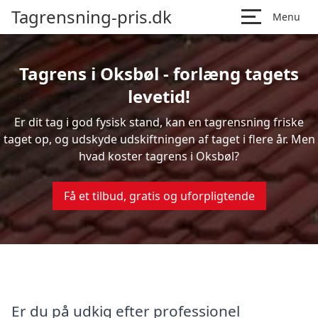
Tagrensning-pris.dk
Menu
Tagrens i Oksbøl - forlæng tagets
levetid!
Er dit tag i god fysisk stand, kan en tagrensning friske
taget op, og udskyde udskiftningen af taget i flere år. Men
hvad koster tagrens i Oksbøl?
Få et tilbud, gratis og uforpligtende
Er du på udkig efter professionel