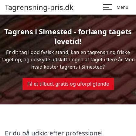
Tagrensning-pris.dk
Menu
Tagrens i Simested - forlæng tagets
levetid!
Er dit tag i god fysisk stand, kan en tagrensning friske
taget op, og udskyde udskiftningen af taget i flere år. Men
hvad koster tagrens i Simested?
Få et tilbud, gratis og uforpligtende
Er du på udkig efter professionel